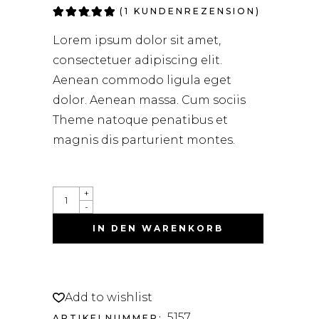
Bewertet
1
(
1
KUNDENREZENSION)
mit
5.00
von 5,
Lorem ipsum dolor sit amet,
basierend
auf
consectetuer adipiscing elit.
Kundenbewertung
Aenean commodo ligula eget
dolor. Aenean massa. Cum sociis
Theme natoque penatibus et
magnis dis parturient montes.
+
-
IN DEN WARENKORB
Add to wishlist
5157
ARTIKELNUMMER: